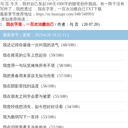
与 言 今天，我对自己发起100天1000字的随笔创作挑战。有一阵子没有
写作了，我想透过 ... 我在字里，一百次治癒自己TXT下载
最新章节推荐地址：https://m.huaxiapr.com/348/348993/
类似推荐阅读：
1、
我在字里，一百次治癒自己
/ 作者：与 言 （20 07:20）
最新章节 ( 更新：2025/6/20 19:21:11 )
我还记得你最後一次叫我的语气（60/100）
我在摇晃的公车上想起你（59/100）
我曾用一句玩笑掩饰所有不堪（58/100）
我把青春用来原谅无知与伤害（57/100）
我在阴影里找到温度（56/100）
我在朋友之间学会爱与被爱（55/100）
我曾经很想消失，如今想好好活着（54/100）
我为脆弱写下一首诗（53/100）
我在旧照里看见当年的光（52/100）