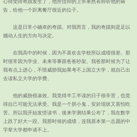
心得觉得奇蹟发生了，他所信仰的上帝果然有聆听他的祷
告，给他一个距离餐厅很近的位子。
这是日常小确幸的奇蹟。对我而言，我的奇蹟则是足以
撼动人生的方向与决定。
在我高中的时候，因为不喜欢去学校所以成绩很差。那
时很常因为学业、未来等事跟爸爸吵架。我爸那时候为了让
我有点上进心，不惜威胁我如果考不上国立大学，就自己出
去读私立大学的学费。
他的威胁很凑效。我觉得半工半读的日子很辛苦，也觉
得自己可能无法承受。我是一个胆小鬼，安於现状又害怕吃
苦。所以我开始发愤读书，後来学测结果公布了，我在数学
上跌了好大一跤。我那时候的成绩，连我原本第一志愿的中
字辈大学都申请不上。