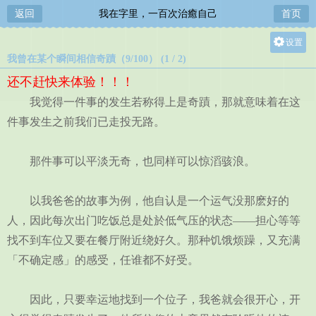
返回
我在字里，一百次治癒自己
首页
设置
我曾在某个瞬间相信奇蹟（9/100） (1 / 2)
关灯
还不赶快来体验！！！
大
我觉得一件事的发生若称得上是奇蹟，那就意味着在这
中
件事发生之前我们已走投无路。
小
那件事可以平淡无奇，也同样可以惊滔骇浪。
以我爸爸的故事为例，他自认是一个运气没那麽好的
人，因此每次出门吃饭总是处於低气压的状态——担心等等
找不到车位又要在餐厅附近绕好久。那种饥饿烦躁，又充满
「不确定感」的感受，任谁都不好受。
因此，只要幸运地找到一个位子，我爸就会很开心，开