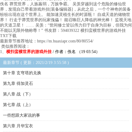
佚名 莽荒世界，人族羸弱，万族争霸。 吴羡穿越到这个危险的修仙世
界，发现自己带着游戏外挂[装备编辑器]，从此之后，一个个神奇的装备
纷纷出现在这个世界上。 能加速灵植生长的时源瓶！ 自成天道的储物世
界！ 行走于莽荒世界的玩家傀儡！ 能召唤巨人降临的神光棒！ 监视天地
的天道卫星！ …… 吴羡：“世间修士皆以伟力归于自身为目标，但我为何
不能以无限外物称尊！” 书友群：594039322 横扫蛮横世界的游戏外挂
TXT下载
最新章节推荐地址：https://m.huaxiapr.com/80/80554/
类似推荐阅读：
1、
横扫蛮横世界的游戏外挂
/ 作者：佚名 （19 03:54）
最新章节 ( 更新：2021/2/19 3:55:58 )
第十章 玄穹塔的兑换
第九章 得加灵石
第八章 战（下）
第七章 战（上）
一些想跟大家说的事
第六章 月华宝衣