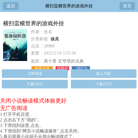
返回
横扫蛮横世界的游戏外挂
首页
横扫蛮横世界的游戏外挂
作者：佚名
分类标签
修真
点击：28980
更新：2021/2/19 3:55:58
最新：
第十章 玄穹塔的兑换
修真小说
连载中
390274
立即阅读
加入书架
下载TXT1
下载TXT2
关闭小说畅读模式体验更好
无广告阅读
1.打开手机百度。
2.点击右下方“我的”。
3.下滑找到设置,点击。
4.下滑找到“网页小说畅读服务”,点击关闭。
5.最后观看小说就不会弹出畅读模式了。