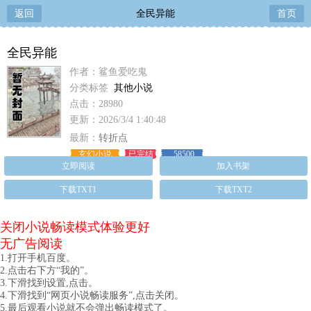
返回
全民异能
首页
全民异能
作者：鲨鱼爱吃鬼
分类标签
其他小说
点击：28980
更新：2026/3/4 1:40:48
最新：
转折点
玄幻小说
已完结
58500
立即阅读
加入书架
下载TXT1
下载TXT2
关闭小说畅读模式体验更好
无广告阅读
1.打开手机百度。
2.点击右下方“我的”。
3.下滑找到设置,点击。
4.下滑找到“网页小说畅读服务”,点击关闭。
5.最后观看小说就不会弹出畅读模式了。