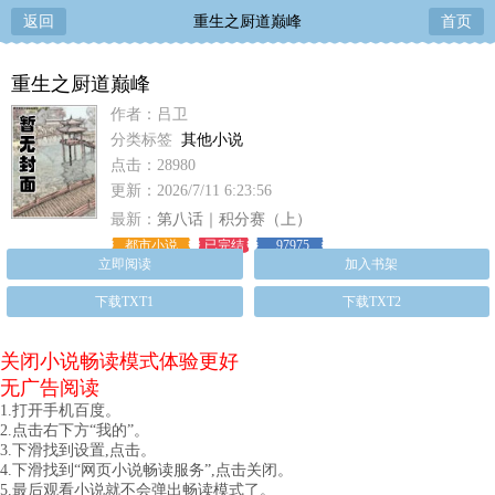
返回
重生之厨道巅峰
首页
重生之厨道巅峰
作者：吕卫
分类标签
其他小说
点击：28980
更新：2026/7/11 6:23:56
最新：
第八话｜积分赛（上）
都市小说
已完结
97975
立即阅读
加入书架
下载TXT1
下载TXT2
关闭小说畅读模式体验更好
无广告阅读
1.打开手机百度。
2.点击右下方“我的”。
3.下滑找到设置,点击。
4.下滑找到“网页小说畅读服务”,点击关闭。
5.最后观看小说就不会弹出畅读模式了。