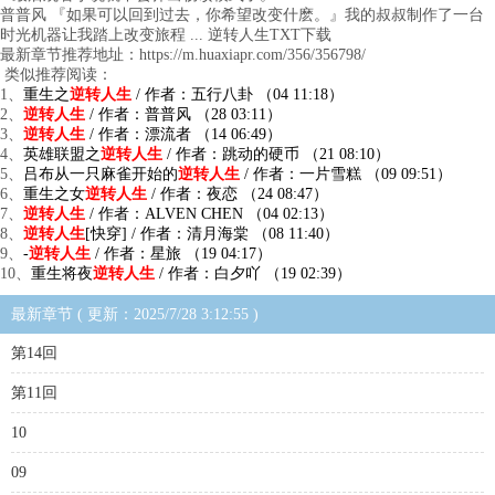
普普风 『如果可以回到过去，你希望改变什麽。』我的叔叔制作了一台
时光机器让我踏上改变旅程 ... 逆转人生TXT下载
最新章节推荐地址：https://m.huaxiapr.com/356/356798/
类似推荐阅读：
1、
重生之
逆转人生
/ 作者：五行八卦 （04 11:18）
2、
逆转人生
/ 作者：普普风 （28 03:11）
3、
逆转人生
/ 作者：漂流者 （14 06:49）
4、
英雄联盟之
逆转人生
/ 作者：跳动的硬币 （21 08:10）
5、
吕布从一只麻雀开始的
逆转人生
/ 作者：一片雪糕 （09 09:51）
6、
重生之女
逆转人生
/ 作者：夜恋 （24 08:47）
7、
逆转人生
/ 作者：ALVEN CHEN （04 02:13）
8、
逆转人生
[快穿] / 作者：清月海棠 （08 11:40）
9、
-
逆转人生
/ 作者：星旅 （19 04:17）
10、
重生将夜
逆转人生
/ 作者：白夕吖 （19 02:39）
最新章节 ( 更新：2025/7/28 3:12:55 )
第14回
第11回
10
09