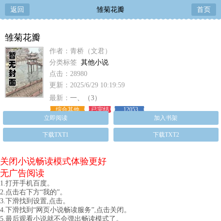
返回
雏菊花瓣
首页
雏菊花瓣
作者：青桥（文君）
分类标签
其他小说
点击：28980
更新：2025/6/29 10:19:59
最新：
一、（3）
综合其他
已完结
12053
立即阅读
加入书架
下载TXT1
下载TXT2
关闭小说畅读模式体验更好
无广告阅读
1.打开手机百度。
2.点击右下方“我的”。
3.下滑找到设置,点击。
4.下滑找到“网页小说畅读服务”,点击关闭。
5.最后观看小说就不会弹出畅读模式了。