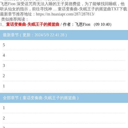
飞恩Fion 深受诅咒而无法入睡的王子莫德费提，为了能够找回睡眠，他
听从仙女的指示，前往寻找神 ... 童话变奏曲-失眠王子的摇篮曲TXT下载
最新章节推荐地址：https://m.huaxiapr.com/287/287813/
类似推荐阅读：
1、
童话变奏曲-失眠王子的摇篮曲
/ 作者：飞恩Fion （09 10:40）
最新章节 ( 更新：2024/5/9 22:41:28 )
5
4
3
2
1
全部章节 ( 童话变奏曲-失眠王子的摇篮曲 )
1
2