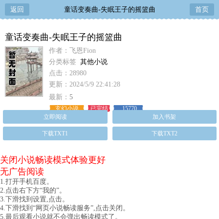
返回
童话变奏曲-失眠王子的摇篮曲
首页
童话变奏曲-失眠王子的摇篮曲
作者：飞恩Fion
分类标签
其他小说
点击：28980
更新：2024/5/9 22:41:28
最新：
5
玄幻小说
已完结
15770
立即阅读
加入书架
下载TXT1
下载TXT2
关闭小说畅读模式体验更好
无广告阅读
1.打开手机百度。
2.点击右下方“我的”。
3.下滑找到设置,点击。
4.下滑找到“网页小说畅读服务”,点击关闭。
5.最后观看小说就不会弹出畅读模式了。