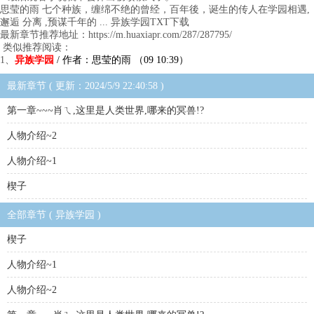
思莹的雨 七个种族，缠绵不绝的曾经，百年後，诞生的传人在学园相遇,
邂逅 分离 ,预谋千年的 ... 异族学园TXT下载
最新章节推荐地址：https://m.huaxiapr.com/287/287795/
类似推荐阅读：
1、
异族学园
/ 作者：思莹的雨 （09 10:39）
最新章节 ( 更新：2024/5/9 22:40:58 )
第一章~~~肖ㄟ,这里是人类世界,哪来的冥兽!?
人物介绍~2
人物介绍~1
楔子
全部章节 ( 异族学园 )
楔子
人物介绍~1
人物介绍~2