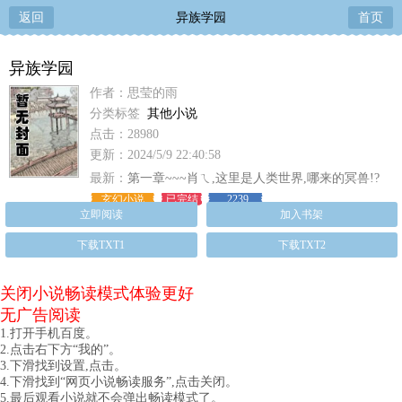
返回
异族学园
首页
异族学园
作者：思莹的雨
分类标签
其他小说
点击：28980
更新：2024/5/9 22:40:58
最新：
第一章~~~肖ㄟ,这里是人类世界,哪来的冥兽!?
玄幻小说
已完结
2239
立即阅读
加入书架
下载TXT1
下载TXT2
关闭小说畅读模式体验更好
无广告阅读
1.打开手机百度。
2.点击右下方“我的”。
3.下滑找到设置,点击。
4.下滑找到“网页小说畅读服务”,点击关闭。
5.最后观看小说就不会弹出畅读模式了。