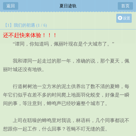
返回
夏日迹轨
首页
设置
【1】我们的初遇 (1 / 6)
关灯
还不赶快来体验！！！
大
“谭同，你知道吗，佩丽叶现在是个大城市了。”
中
小
我和谭同一起走过的那一年，准确的说，那个夏天，佩
丽叶城还没有地铁。
行道树树池一立方米的泥土供养出了数不清的夏蝉，每
年它们似乎在差不多的时间爬上地面羽化蜕变，好像是一瞬
间的事，等注意到，蝉鸣声已经吵遍整个城市了。
上司在聒噪的蝉鸣里对我说，林语科，几个同事都说不
想跟你一起工作，什么回事？苍蝇不叮无缝的蛋。