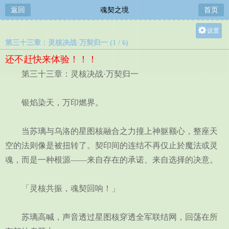
返回
魂契之境
首页
设置
第三十三章：灵核决战·万契归一 (1 / 6)
关灯
还不赶快来体验！！！
大
第三十三章：灵核决战·万契归一
中
小
银焰染天，万印燃界。
当苏璃与乌洛的星图核融合之力撞上神躯额心，整座天
空的法则像是被扭转了。契印间的连结不再仅止於魔法或灵
魂，而是一种根源——来自存在的承诺、来自选择的决意。
「灵核共振，魂契回响！」
苏璃高喊，声音透过星图核穿透全军联结网，回荡在所