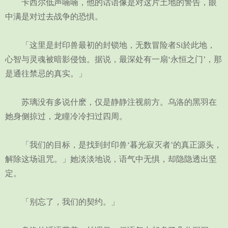
卡西尔低声喃喃，他的话语像是对这片土地的警告，眼
中满是对过去战争的恐惧。
「这里是封印兽最初的封锁地，无数冒险者Si於此地，
心智与灵魂被暗影侵蚀。据说，最深处有一扇‘永恒之门’，那
是通往禁忌的真实。」
苏璃没有多说什麽，仅是静静注视前方。乌洛的黑羽在
她身侧掠过，龙瞳冷冷扫过四周。
「我们的目标，是找到封印兽‘暮光寂灭者’的真正源头，
解除这场诅咒。」她淡淡地说，语气中无惧，却隐隐透出坚
定。
「别忘了，我们的契约。」