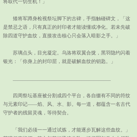
将取代一切生机！」
矮将军蹲身检视祭坛脚下的古碑，手指触碰碑文，「这
是禁忌之语，只有真正的封印者才能读懂或净化。若未先破
除四道守护血纹，直接攻击核心只会落入暗影之手。」
苏璃点头，目光凝定。乌洛将双翼合拢，黑羽隐约闪着
银光：「你身上的封印层，就是破解血纹的钥匙。」
________________________________________
四周祭坛基座被分割成四个平台，各自缀有不同的符纹
与元素印记——焰、风、水、影。每一道，都蕴含一名古代
守护者的残留灵魂，等待契合。
「我们必须一一通过试炼，才能逐步瓦解这些血纹。」