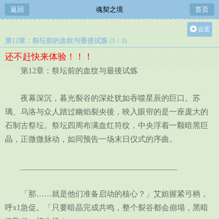
返回
魂契之境
首页
设置
第12章：祭坛前的血纹与最後试炼 (1 / 3)
关灯
还不赶快来体验！！！
大
第12章：祭坛前的血纹与最後试炼
中
小
夜幕深沉，暮光裂谷的深处犹如吞噬星辰的巨口。苏
璃、乌洛与众人踏过幽焰裂央後，映入眼帘的是一座庞大的
石制古祭坛。祭坛四周布满血红符纹，中央浮着一颗暗黑巨
晶，正微微脉动，如同预告一场末日仪式的序曲。
________________________________________
「那……就是他们准备启动的核心？」艾妲握紧弓柄，
呼x1急促。「只要暗晶完成共鸣，整个裂谷都会崩塌，黑暗