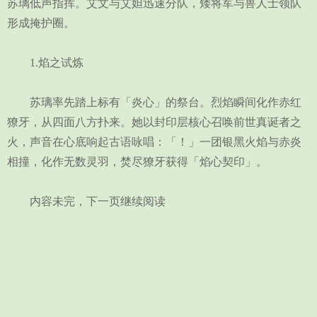
苏璃低声指挥。艾文与艾妲迅速分队，矮将军与兽人士领队
形成掩护圈。
1.焰之试炼
苏璃率先踏上标有「炎心」的祭台。烈焰瞬间化作赤红
獠牙，从四面八方扑来。她以封印层核心召唤前世真诞者之
火，声音在心底响起古语咏唱：「！」一团银黑火焰与赤炎
相撞，化作无数灵羽，焚尽獠牙获得「焰心契印」。
内容未完，下一页继续阅读