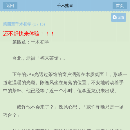
返回
千术赌皇
首页
设置
第四章千术初学 (1 / 13)
关灯
还不赶快来体验！！！
大
第四章：千术初学
中
小
台北，老街「福来茶馆」。
正午的yAn光透过茶馆的窗户洒落在木质桌面上，形成一
道道温暖的光斑。陈逸风坐在角落的位置，不安地转动着手
中的茶杯。他已经等了近一个小时，但李玉龙仍未出现。
「或许他不会来了？」逸风心想，「或许昨晚只是一场
巧合？」