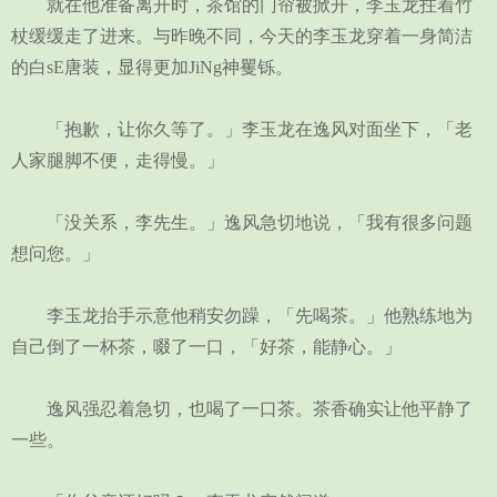
就在他准备离开时，茶馆的门帘被掀开，李玉龙拄着竹
杖缓缓走了进来。与昨晚不同，今天的李玉龙穿着一身简洁
的白sE唐装，显得更加JiNg神矍铄。
「抱歉，让你久等了。」李玉龙在逸风对面坐下，「老
人家腿脚不便，走得慢。」
「没关系，李先生。」逸风急切地说，「我有很多问题
想问您。」
李玉龙抬手示意他稍安勿躁，「先喝茶。」他熟练地为
自己倒了一杯茶，啜了一口，「好茶，能静心。」
逸风强忍着急切，也喝了一口茶。茶香确实让他平静了
一些。