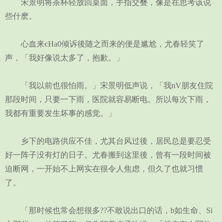
宋景明将茶杯轻放回桌面，手指交叠，像是在思考该说
些什麽。
心血来cHa0倾诉後随之而来的便是尴尬，尤春轻笑了
声，「我好像说太多了，抱歉。」
「我以前也很怕雨。」宋景明低声说，「我nV朋友住院
那段时间，只要一下雨，医院就容易断电。所以每次下雨，
我都有重要发生坏事的感觉。」
乡下的电路供应不佳，尤其台风过後，居民总是要忍受
好一阵子没有灯的日子。尤春搬到这里後，曾有一段时间被
迫断网，一开始不上网实在很令人焦虑，但久了也就习惯
了。
「那时候也常会想很多??不敢说出口的话，b如生命、Si