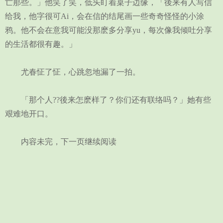
亡那些。」他笑了笑，低头盯着桌子边缘，「後来有人写信
给我，他字很可Ai，会在信的结尾画一些奇奇怪怪的小涂
鸦。他不会在意我可能没那麽多分享yu，每次像我倾吐分享
的生活都很有趣。」
尤春怔了怔，心跳忽地漏了一拍。
「那个人??後来怎麽样了？你们还有联络吗？」她有些
艰难地开口。
内容未完，下一页继续阅读