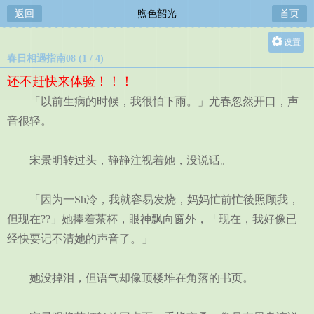
返回
煦色韶光
首页
设置
春日相遇指南08 (1 / 4)
关灯
还不赶快来体验！！！
大
「以前生病的时候，我很怕下雨。」尤春忽然开口，声
中
音很轻。
小
宋景明转过头，静静注视着她，没说话。
「因为一Sh冷，我就容易发烧，妈妈忙前忙後照顾我，
但现在??」她捧着茶杯，眼神飘向窗外，「现在，我好像已
经快要记不清她的声音了。」
她没掉泪，但语气却像顶楼堆在角落的书页。