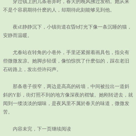
穿过镇上的几条巷弄时，春天的晚风拂过发梢。她从来
不是个容易期待什麽的人，却期待此刻能够见到他。
夜sE静静沉下，小镇街道在昏h灯光下像一条沉睡的猫，
安静而温暖。
尤春站在转角的小巷外，手里还紧握着画具包，指尖有
些微微发凉。她脚步轻缓，像怕惊扰了什麽似的，踩在老旧
石砖路上，发出些许闷声。
那条巷子很窄，两边是高高的砖墙，中间被拉出一道斜
斜的Y影，街灯照不到的地方像深夜的褶皱。她刚转进去，就
闻到一缕淡淡的烟味，是夜风里不属於春天的味道，微微发
苦。
内容未完，下一页继续阅读