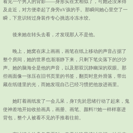
看见一个男人的背影——身形实在太相似了，可她还没来得
及走近，对方便牵起了身旁nV孩的手。那瞬间她心里空了一
瞬，下意识转过身装作专心挑选冷冻水饺。
後来她在转头去看，才发现那人不是他。
晚上，她窝在床上画画，画笔在纸上移动的声音占据了
整个房间，她的世界也渐渐静下来，只剩下笔尖落下的沙沙
声。她的脑海全是他的声音，以及那双沉静幽深的双眼。那
些画面像一张压在旧书页里的书签，翻页时意外滑落，带出
藏在纸缝里的光，而她发现自己已经习惯把他放进画里。
她盯着画纸发了一会儿呆，身T先於思绪行动了起来，鬼
使神差地开始收拾画具，画册、画笔、颜料??她一样样塞进
背包，整个人被看不见的手推着往前。