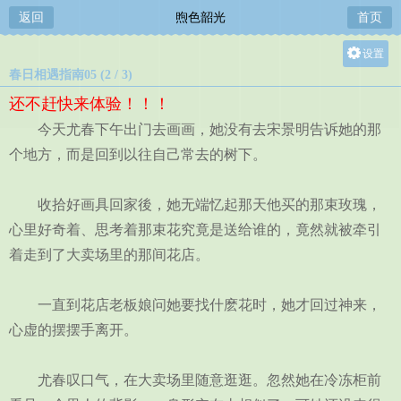
返回
煦色韶光
首页
设置
春日相遇指南05 (2 / 3)
关灯
还不赶快来体验！！！
大
今天尤春下午出门去画画，她没有去宋景明告诉她的那
中
个地方，而是回到以往自己常去的树下。
小
收拾好画具回家後，她无端忆起那天他买的那束玫瑰，
心里好奇着、思考着那束花究竟是送给谁的，竟然就被牵引
着走到了大卖场里的那间花店。
一直到花店老板娘问她要找什麽花时，她才回过神来，
心虚的摆摆手离开。
尤春叹口气，在大卖场里随意逛逛。忽然她在冷冻柜前