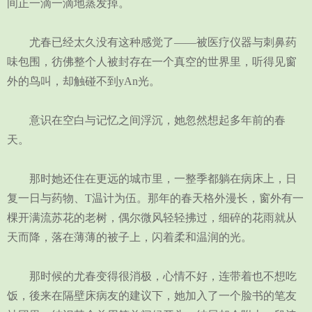
间正一滴一滴地蒸发掉。
尤春已经太久没有这种感觉了——被医疗仪器与刺鼻药
味包围，彷佛整个人被封存在一个真空的世界里，听得见窗
外的鸟叫，却触碰不到yAn光。
意识在空白与记忆之间浮沉，她忽然想起多年前的春
天。
那时她还住在更远的城市里，一整季都躺在病床上，日
复一日与药物、T温计为伍。那年的春天格外漫长，窗外有一
棵开满流苏花的老树，偶尔微风轻轻拂过，细碎的花雨就从
天而降，落在薄薄的被子上，闪着柔和温润的光。
那时候的尤春变得很消极，心情不好，连带着也不想吃
饭，後来在隔壁床病友的建议下，她加入了一个脸书的笔友