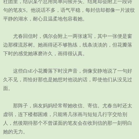
社团里，结识某个总用简单问候开头、结尾却会附上一段诗
句的笔友S。他说话不多，语气平稳，每封信却都像一片波纹
平静的湖水，耐心且温柔地包容着她。
尤春回信时，偶尔会附上一两张速写，其中一张便是窗
边那棵流苏树。她画得还不够熟练，线条淡淡的，但花瓣落
下时的感觉她琢磨许久，画得很认真。
这些白sE小花瓣落下时没声音，倒像安静地说了一句好
久不见，而恰好那也是她想对他说的话，即使他们从没见过
面。
那阵子，病友妈妈经常帮她收信、寄信。尤春当时还太
虚弱，连下楼都困难，只能将几张画与短短几行字交给别
人，然後期待那个不曾谋面的笔友会在收到信的那一刻明白
她的无力。