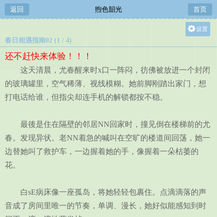
返回
煦色韶光
首页
设置
春日相遇指南02 (1 / 4)
关灯
还不赶快来体验！！！
大
这天清晨，尤春醒来时x口一阵闷，彷佛被放进一个封闭
中
的玻璃罐里，空气稀薄、视线模糊。她前脚刚踏出家门，想
小
打电话给谁，但指尖却连手机的解锁都按不稳。
最後是住在隔壁的邻居NN回家时，撞见倒在楼梯前的尤
春。发现异状。老NN着急的喊叫在空旷的楼道间回荡，她一
边替她叫了救护车，一边握着她的手，像握着一朵枯萎的
花。
白sE病床像一座孤岛，将她轻轻包裹住。点滴滴落的声
音成了房间里唯一的节奏，单调、漫长，她好似能感知到时