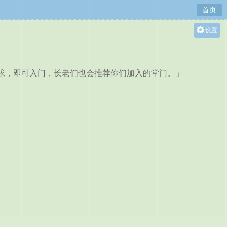
首页
设置
关灯
大
求，即可入门，长老们也会推荐你们加入的堂门。」
中
小