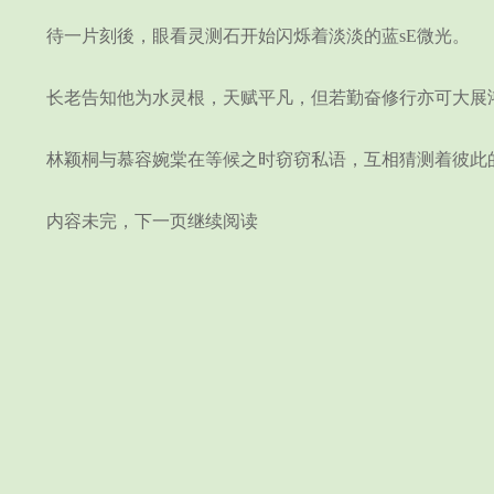
待一片刻後，眼看灵测石开始闪烁着淡淡的蓝sE微光。
长老告知他为水灵根，天赋平凡，但若勤奋修行亦可大展鸿
林颖桐与慕容婉棠在等候之时窃窃私语，互相猜测着彼此
内容未完，下一页继续阅读