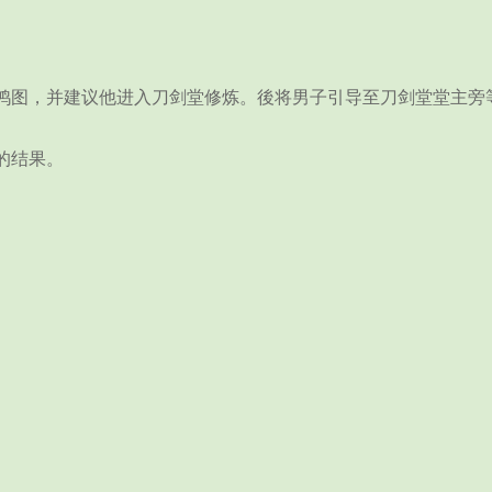
图，并建议他进入刀剑堂修炼。後将男子引导至刀剑堂堂主旁
的结果。