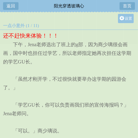
返回
阳光穿透玻璃心
首页
设置
一点小意外 (1 / 11)
关灯
还不赶快来体验！！！
大
下午，Jena老师选出了班上的g部，因为商少璃很会画
中
画，国中时也担任过学艺，所以老师指定她再次担任这学期
小
的学艺GU长。
「虽然才刚开学，不过很快就要举办这学期的园游会
了。」
「学艺GU长，你可以负责画我们班的宣传海报吗？」
Jena老师问。
「可以。」商少璃说。