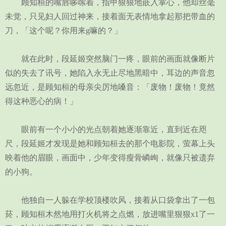
顾知桓的嘴唇哆嗦着，指甲狠狠地嵌入掌心，他却丝毫
未觉，只见妇人回过神来，接着面无表情地拿起那把带血的
刀，「这个呢？你用来g嘛的？」
就在此时，段延姬突然脑门一疼，眼前的画面就像断片
似的失去了讯号，她陷入永无止尽地黑暗中，耳边的声音忽
远忽近，是顾知桓的母亲尖厉地嗓音：「废物！废物！竟然
得这种恶心的病！」
眼前有一个小小的光点朝着她逐渐靠近，直到近在咫
尺，段延姬才发现是她和顾知桓去的那个电影院，萤幕上头
映着他的眉眼，画面中，少年变得瘦骨嶙峋，就像只被遗弃
的小狗。
他独自一人躲在学校顶楼吹风，接着从口袋拿出了一包
菸，顾知桓木然地用打火机将之点燃，放进嘴里狠狠x1了一