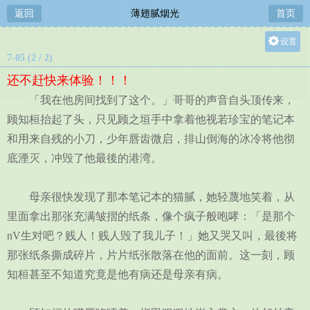
返回
薄翅腻烟光
首页
设置
7-05 (2 / 2)
关灯
还不赶快来体验！！！
大
「我在他房间找到了这个。」哥哥的声音自头顶传来，
中
顾知桓抬起了头，只见顾之垣手中拿着他视若珍宝的笔记本
小
和用来自残的小刀，少年唇齿微启，排山倒海的冰冷将他彻
底湮灭，冲毁了他最後的港湾。
母亲很快发现了那本笔记本的猫腻，她轻蔑地笑着，从
里面拿出那张充满皱摺的纸条，像个疯子般咆哮：「是那个
nV生对吧？贱人！贱人毁了我儿子！」她又哭又叫，最後将
那张纸条撕成碎片，片片纸张散落在他的面前。这一刻，顾
知桓甚至不知道究竟是他有病还是母亲有病。