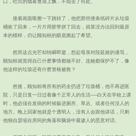
口，吐出的烟雾逐渐上飘，不知去了何处。
接着画面喀擦一下跳转了，他把那些便条纸碎片从垃圾
桶捡了回来，一片片用胶带拼了回去，就算没办法回到最原
本的模样，仍让顾知桓的眼底燃起了希望。
然而这点光芒却转瞬即逝，想起母亲对段延姬的谩骂，
顾知桓就觉得自己什麽事情都做不好、连她都保护不了，像
他这样的垃圾还有什麽资格被救？
然後，顾知桓将所有的药全扔进了垃圾桶，他不再进医
院，只是日复一日过着像个正常人的生活──白天在学校上课
时，他必须在发病的时候躲进厕所、草丛、或者任何没人的
地方。晚上回家他就是个透明人，没有人会跟他讲话，只剩
他独自瑟缩在房间的角落和脑袋中最渗人的恶意对话。