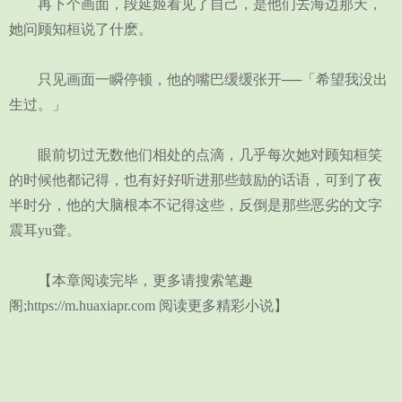
再下个画面，段延姬看见了自己，是他们去海边那天，
她问顾知桓说了什麽。
只见画面一瞬停顿，他的嘴巴缓缓张开──「希望我没出
生过。」
眼前切过无数他们相处的点滴，几乎每次她对顾知桓笑
的时候他都记得，也有好好听进那些鼓励的话语，可到了夜
半时分，他的大脑根本不记得这些，反倒是那些恶劣的文字
震耳yu聋。
【本章阅读完毕，更多请搜索笔趣
阁;https://m.huaxiapr.com 阅读更多精彩小说】