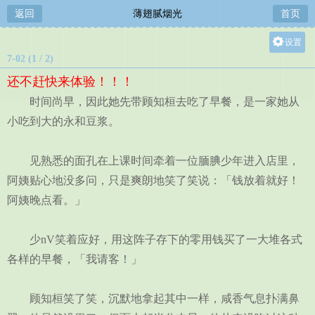
返回
薄翅腻烟光
首页
设置
7-02 (1 / 2)
关灯
还不赶快来体验！！！
大
时间尚早，因此她先带顾知桓去吃了早餐，是一家她从
中
小吃到大的永和豆浆。
小
见熟悉的面孔在上课时间牵着一位腼腆少年进入店里，
阿姨贴心地没多问，只是爽朗地笑了笑说：「钱放着就好！
阿姨晚点看。」
少nV笑着应好，用这阵子存下的零用钱买了一大堆各式
各样的早餐，「我请客！」
顾知桓笑了笑，沉默地拿起其中一样，咸香气息扑满鼻