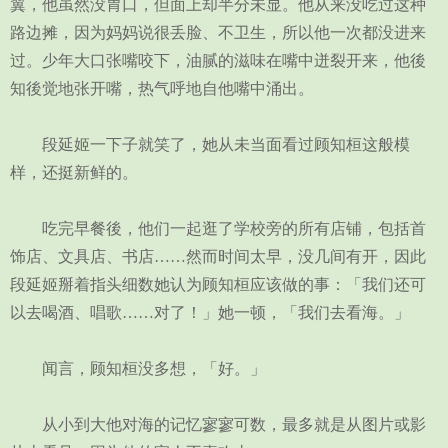
翼，他虽然没胃口，但面上却半分未显。他从来没吃过这种
路边摊，因为妈妈说很丢脸、不卫生，所以他一次都没进来
过。少年大口张嘴咬下，油腻的滋味在嘴中迸裂开来，他後
知後觉地张开嘴，热气呼地自他嘴中涌出。
段延姬一下子就笑了，她从未当面看过顾知桓这般模
样，还挺新鲜的。
吃完早餐後，他们一起逛了学校旁的所有店铺，包括首
饰店、文具店、书店……然而时间太早，没几间有开，因此
段延姬掰着指头细数她认为顾知桓应该做的事：「我们还可
以去喝酒、唱歌……对了！」她一顿，「我们去看海。」
闻言，顾知桓没多想，「好。」
从小到大他对海的记忆寥寥可数，最多就是从图片或影