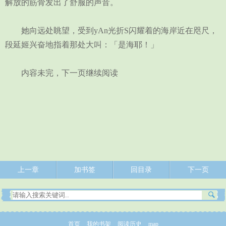
解放的筋骨发出了舒服的声音。
她向远处眺望，受到yAn光折S闪耀着的海岸近在咫尺，
段延姬兴奋地指着那处大叫：「是海耶！」
内容未完，下一页继续阅读
上一章
加书签
回目录
下一页
首页
我的书架
阅读历史
map