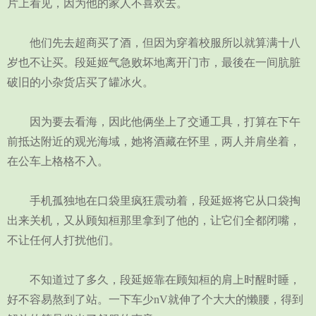
片上看见，因为他的家人不喜欢去。
他们先去超商买了酒，但因为穿着校服所以就算满十八
岁也不让买。段延姬气急败坏地离开门市，最後在一间肮脏
破旧的小杂货店买了罐冰火。
因为要去看海，因此他俩坐上了交通工具，打算在下午
前抵达附近的观光海域，她将酒藏在怀里，两人并肩坐着，
在公车上格格不入。
手机孤独地在口袋里疯狂震动着，段延姬将它从口袋掏
出来关机，又从顾知桓那里拿到了他的，让它们全都闭嘴，
不让任何人打扰他们。
不知道过了多久，段延姬靠在顾知桓的肩上时醒时睡，
好不容易熬到了站。一下车少nV就伸了个大大的懒腰，得到