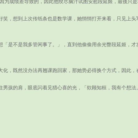
因为成绩差导致的，因此他绞尽脑汁试图安慰段延姬，最後只是
笑，想到上次传纸条也是数学课，她悄悄打开来看，只见上头写
「是不是我多管闲事了。」，直到他偷偷用余光瞥段延姬，才发
化，既然没办法再翘课跑回家，那她势必得换个方式，因此，
男孩的肩，眼底闪着见猎心喜的光，「欸顾知桓，我有个想法