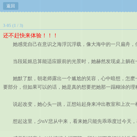
返回
3-05 (1 / 3)
还不赶快来体验！！！
她感觉自己在意识之海浮沉浮载，像大海中的一只扁舟，似
当段延姬总算能适应眼前的光景时，她赫然发现桌上躺在一
她默了默，朝老师露出一个尴尬的笑容，心中暗想，怎麽一
要部分，但如果可以的话，她是真的想要把她那一蹋糊涂的理
说起改变，她心头一跳，正想站起身来冲出教室和上次一样
想起这里，少nV悲从中来，看来她只能先乖乖度过今天，