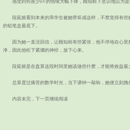
感觉到邻座少nV的情绪大幅下降，顾知桓下意识地以为是
段延姬看到本来的乖学生被她带坏成这样，不禁觉得有些好
的铅笔盒最底下。
因为她一直没回信，让顾知桓有些紧张，他不停地在心里想
净，因此他松下紧绷的神经，放下心来。
段延姬是在盘算这段时间里她该做些什麽，才能将效益最大
总算度过痛苦的数学时光，当下课钟一敲响，她便立刻拽住
内容未完，下一页继续阅读