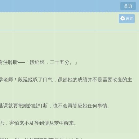
首页
设置
关灯
大
中
小
注聆听──「段延姬，二十五分。」
老师！段延姬叹了口气，虽然她的成绩并不是需要改变的主
逃课就要把她的腿打断，也不会再答应她任何事情。
忑，害怕来不及等到便从梦中醒来。