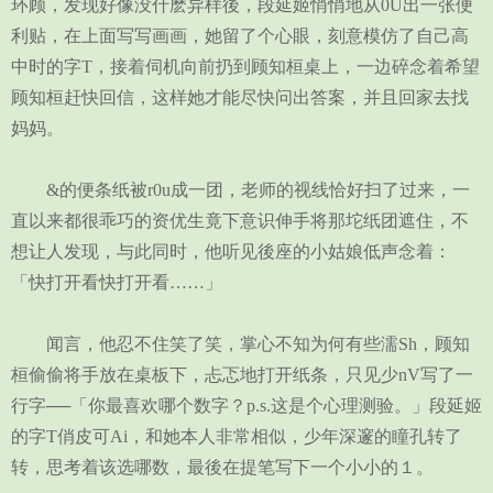
环顾，发现好像没什麽异样後，段延姬悄悄地从0U出一张便
利贴，在上面写写画画，她留了个心眼，刻意模仿了自己高
中时的字T，接着伺机向前扔到顾知桓桌上，一边碎念着希望
顾知桓赶快回信，这样她才能尽快问出答案，并且回家去找
妈妈。
&的便条纸被r0u成一团，老师的视线恰好扫了过来，一
直以来都很乖巧的资优生竟下意识伸手将那坨纸团遮住，不
想让人发现，与此同时，他听见後座的小姑娘低声念着：
「快打开看快打开看……」
闻言，他忍不住笑了笑，掌心不知为何有些濡Sh，顾知
桓偷偷将手放在桌板下，忐忑地打开纸条，只见少nV写了一
行字──「你最喜欢哪个数字？p.s.这是个心理测验。」段延姬
的字T俏皮可Ai，和她本人非常相似，少年深邃的瞳孔转了
转，思考着该选哪数，最後在提笔写下一个小小的１。