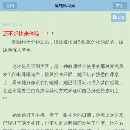
返回
薄翅腻烟光
首页
设置
3-01 (1 / 3)
关灯
还不赶快来体验！！！
大
闭目约十分钟左右，段延姬便因为助眠药物的影响，缓
中
缓地沉入梦乡。
小
这次是先听到声音，是一种教师经常使用的那种麦克风
发出的刺耳嗡嗡声，段延姬睁开眼，她正趴在熟悉的课桌
上，看来她好像正在打瞌睡。她已经逐渐习惯入梦的感觉，
甚至不需要经由疼痛等其他方式来证明自己身处於虚幻之
中。
她偷偷打开手机，看了一眼今天的日期，距离上次进来
已经过了两个礼拜，也不知道这两周间发生了什麽。她左右