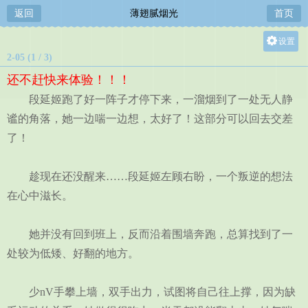
返回
薄翅腻烟光
首页
设置
2-05 (1 / 3)
关灯
还不赶快来体验！！！
大
段延姬跑了好一阵子才停下来，一溜烟到了一处无人静
中
谧的角落，她一边喘一边想，太好了！这部分可以回去交差
小
了！
趁现在还没醒来……段延姬左顾右盼，一个叛逆的想法
在心中滋长。
她并没有回到班上，反而沿着围墙奔跑，总算找到了一
处较为低矮、好翻的地方。
少nV手攀上墙，双手出力，试图将自己往上撑，因为缺