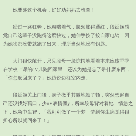
她要趁这个机会，好好劝妈妈去检查！
经过一路狂奔，她粗喘着气，脸颊胀得通红，段延姬感
觉自己这辈子没跑得这麽快过，她伸手按了按自家电铃，因
为她啥都没带就跑了出来，理所当然地没有钥匙。
大门很快敞开，只见段母一脸惊愕地看着本来应该乖乖
在学校上课的nV儿跑回家里，还以为她是忘了带什麽东西，
「你怎麽回来了？」她边说边往室内走。
段延姬关上门後，身子微乎其微地顿了顿，突然想起自
己还没找好藉口，少nV表情僵y，所幸段母背对着她，情急之
下，她急中生智，「我刚刚做了一个梦！梦到你生病觉得很
担心所以就回来了！」