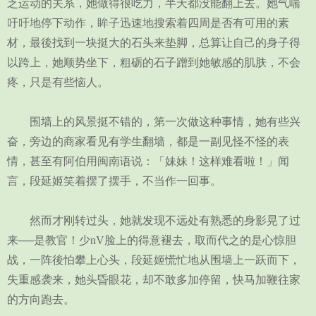
乏运动的关系，她做得很吃力，半天都没能翻上去。她气喘
吁吁地停下动作，眸子迅速地搜索着四周是否有可用的素
材，最後找到一块挺大的石头来垫脚，总算让自己的身子得
以跨上，她顺势坐下，粗砺的石子蹭到她敏感的肌肤，不会
疼，只是有些恼人。
围墙上的风景挺不错的，第一次做这种事情，她有些兴
奋，旁边的商家看见有学生翻墙，都是一副见怪不怪的表
情，甚至有阿伯用闽南语说：「妹妹！这样难看啦！」闻
言，段延姬笑着摆了摆手，不当作一回事。
然而才刚转过头，她就发现不远处有熟悉的身影晃了过
来──是教官！少nV脸上的得意褪去，取而代之的是心惊胆
战，一阵後怕攀上心头，段延姬慌忙地从围墙上一跃而下，
失重感袭来，她头昏眼花，却不敢多加停留，快马加鞭往家
的方向跑去。