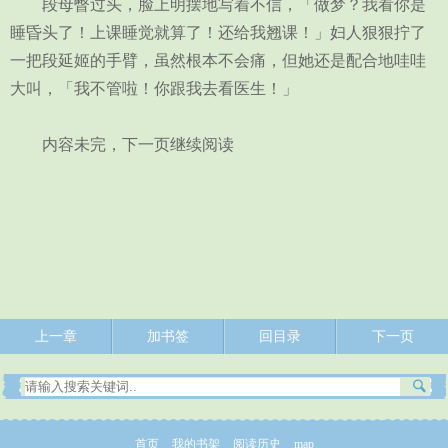
段母瞥过头，脸上明摆地写着不信，「做梦？我看你是
睡昏头了！上课睡觉就算了！还给我翘课！」妇人狠狠拧了
一把段延姬的手臂，虽然根本不会痛，但她还是配合地哇哇
大叫，「我不管啦！你跟我去看医生！」
内容未完，下一页继续阅读
上一章
加书签
回目录
下一页
首页
我的书架
阅读历史
map