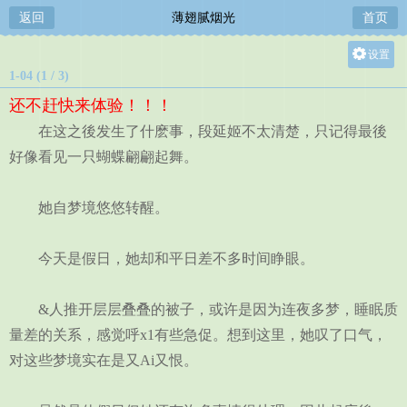
返回
薄翅腻烟光
首页
设置
1-04 (1 / 3)
关灯
还不赶快来体验！！！
大
在这之後发生了什麽事，段延姬不太清楚，只记得最後
中
好像看见一只蝴蝶翩翩起舞。
小
她自梦境悠悠转醒。
今天是假日，她却和平日差不多时间睁眼。
&人推开层层叠叠的被子，或许是因为连夜多梦，睡眠质
量差的关系，感觉呼x1有些急促。想到这里，她叹了口气，
对这些梦境实在是又Ai又恨。