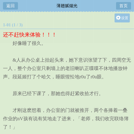
返回
薄翅腻烟光
首页
设置
1-01 (1 / 3)
关灯
还不赶快来体验！！！
大
好像睡了很久。
中
小
&人从办公桌上抬起头来，她下意识张望了下，四周空无
一人，整个办公室只剩墙上的老旧喇叭正喋喋不休地播放钟
声。段延姬打了个哈欠，睡眼惺忪地r0u了r0u眼。
原来已经下课了，那她也得赶紧收拾才行。
才刚这麽想着，办公室的门就被推开，两个各捧着一叠
作业的nV孩有说有笑地走了进来，「老师，我们收完联络簿
了！」