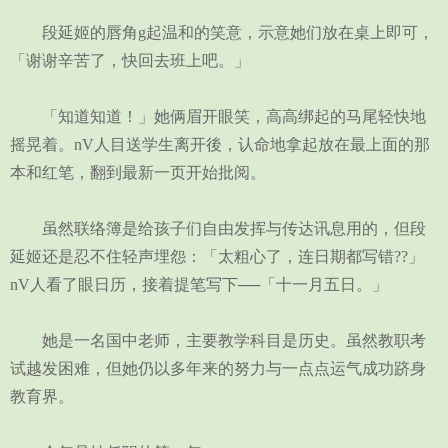
段延姬的唇角g起温和的笑意，示意她们放在桌上即可，
「谢谢辛苦了，快回去班上吧。」
「知道知道！」她俩眉开眼笑，高高绑起的马尾轻快地
摇晃着。nV人目送学生离开後，认命地拿起放在最上面的那
本和红笔，翻到最新一页开始批阅。
虽然联络簿是给孩子们自由发挥与传达讯息用的，但段
延姬还是忍不住轻声埋怨：「太粗心了，连日期都写错??」
nV人看了眼日历，接着提笔写下──「十一月五日。」
她是一名国中老师，主要教学科目是历史。虽然教职考
试越发困难，但她仍以多年来的努力与一点点运气成功跻身
教育界。