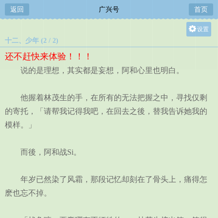
返回
广兴号
首页
设置
十二、少年 (2 / 2)
关灯
还不赶快来体验！！！
大
说的是理想，其实都是妄想，阿和心里也明白。
中
小
他握着林茂生的手，在所有的无法把握之中，寻找仅剩
的寄托，「请帮我记得我吧，在回去之後，替我告诉她我的
模样。」
而後，阿和战Si。
年岁已然染了风霜，那段记忆却刻在了骨头上，痛得怎
麽也忘不掉。