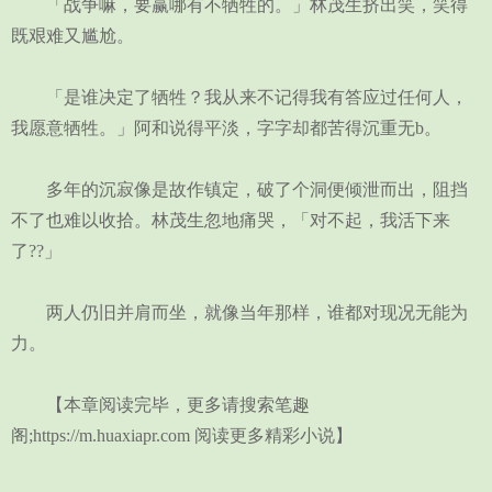
「战争嘛，要赢哪有不牺牲的。」林茂生挤出笑，笑得
既艰难又尴尬。
「是谁决定了牺牲？我从来不记得我有答应过任何人，
我愿意牺牲。」阿和说得平淡，字字却都苦得沉重无b。
多年的沉寂像是故作镇定，破了个洞便倾泄而出，阻挡
不了也难以收拾。林茂生忽地痛哭，「对不起，我活下来
了??」
两人仍旧并肩而坐，就像当年那样，谁都对现况无能为
力。
【本章阅读完毕，更多请搜索笔趣
阁;https://m.huaxiapr.com 阅读更多精彩小说】