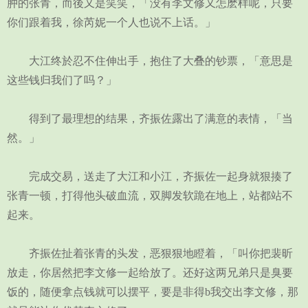
肿的张青，而後又是笑笑，「没有李文修又怎麽样呢，只要
你们跟着我，徐芮妮一个人也说不上话。」
大江终於忍不住伸出手，抱住了大叠的钞票，「意思是
这些钱归我们了吗？」
得到了最理想的结果，齐振佐露出了满意的表情，「当
然。」
完成交易，送走了大江和小江，齐振佐一起身就狠揍了
张青一顿，打得他头破血流，双脚发软跪在地上，站都站不
起来。
齐振佐扯着张青的头发，恶狠狠地瞪着，「叫你把裴昕
放走，你居然把李文修一起给放了。还好这两兄弟只是臭要
饭的，随便拿点钱就可以摆平，要是非得b我交出李文修，那