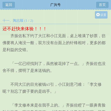
返回
广兴号
首页
设置
十一、陶志顺 (1 / 2)
关灯
还不赶快来体验！！！
大
齐振佐私下约了大江和小江见面，桌上堆满了钞票，彷
中
佛要将人淹没一般，双方没有台面上的针锋相对，更多的都
小
是利益的交错。
「一亿已经找到了，虽然被花掉了一点。」齐振佐也没
舍不得，摆明了是来送钱的。
不同大江的目光被钱x1引，小江刻意刁难：「李文修
呢？别忘了嫂子要的是凶手。」
「李文修本来是在我手上的。」齐振佐瞪了一眼鼻青脸