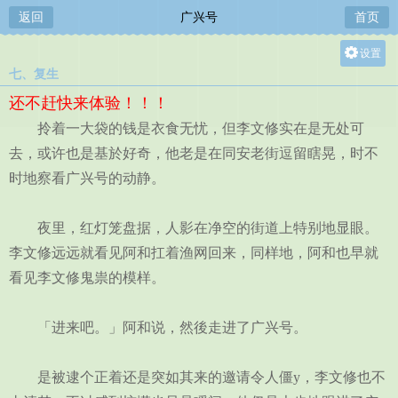
返回
广兴号
首页
设置
七、复生
关灯
还不赶快来体验！！！
大
拎着一大袋的钱是衣食无忧，但李文修实在是无处可
中
去，或许也是基於好奇，他老是在同安老街逗留瞎晃，时不
小
时地察看广兴号的动静。
夜里，红灯笼盘据，人影在净空的街道上特别地显眼。
李文修远远就看见阿和扛着渔网回来，同样地，阿和也早就
看见李文修鬼祟的模样。
「进来吧。」阿和说，然後走进了广兴号。
是被逮个正着还是突如其来的邀请令人僵y，李文修也不