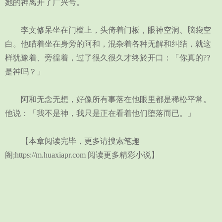
她的神离开了广兴号。
李文修呆坐在门槛上，头倚着门板，眼神空洞、脑袋空
白。他瞄着坐在身旁的阿和，混杂着各种无解和纠结，就这
样犹豫着、旁徨着，过了很久很久才终於开口：「你真的??
是神吗？」
阿和无念无想，好像所有事落在他眼里都是稀松平常。
他说：「我不是神，我只是正在看着他们堕落而已。」
【本章阅读完毕，更多请搜索笔趣
阁;https://m.huaxiapr.com 阅读更多精彩小说】