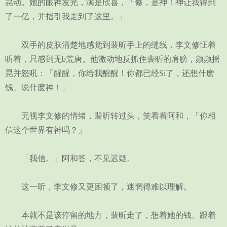
晃动。她的眼神发光，满是欣喜，「修，是神！神让我得到
了一亿，并指引我走到了这里。」
双手的皮肤清楚地感觉到裴昕手上的缝线，李文修怔着
听着，只感到无b荒唐。他激动地反抓住裴昕的肩膀，频频摇
晃并怒吼：「醒醒，你给我醒醒！你都已经Si了，还想什麽
钱、说什麽神！」
无视李文修的情绪，裴昕转过头，笑看着阿和，「你相
信这个世界有神吗？」
「我信。」阿和答，不见迟疑。
这一听，李文修又更困顿了，迷惘得难以理解。
本就不是该停留的地方，裴昕走了，想着她的钱、跟着