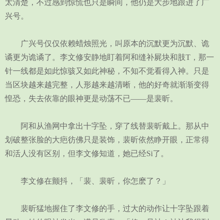
太清楚，不过感到惊慌也只是瞬间，他仍是大步地跟进了广
兴号。
广兴号仅仅依赖蜡烛照光，叫原本的沉默更为沉默、诡
谲更为诡谲了。李文修安静地盯着阿和缝补屍块和肢T，那一
针一线都是如此惊骇又如此神秘，不知不觉看得入神。只是
当区块越来越完整，人形越来越清晰，他的好奇就渐渐变得
惶恐，失去依靠的眼神更是动荡不已——是裴昕。
阿和从渔网中拿出十字坠，穿了线替裴昕戴上。那从中
划破整张脸的大疤彷佛只是装饰，裴昕依然睁开眼，正常得
和活人没有区别，但李文修知道，她已经Si了。
李文修在颤抖，「裴、裴昕，你怎麽了？」
裴昕猛地握住了李文修的手，过大的动作让十字坠跟着