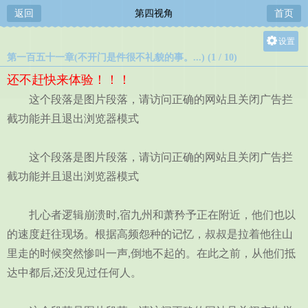
返回
第四视角
首页
设置
第一百五十一章(不开门是件很不礼貌的事。...) (1 / 10)
关灯
还不赶快来体验！！！
大
这个段落是图片段落，请访问正确的网站且关闭广告拦
中
截功能并且退出浏览器模式
小
这个段落是图片段落，请访问正确的网站且关闭广告拦
截功能并且退出浏览器模式
扎心者逻辑崩溃时,宿九州和萧矜予正在附近，他们也以
的速度赶往现场。根据高频怨种的记忆，叔叔是拉着他往山
里走的时候突然惨叫一声,倒地不起的。在此之前，从他们抵
达中都后,还没见过任何人。