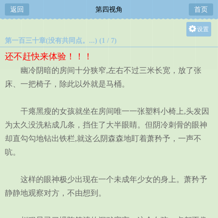
返回
第四视角
首页
设置
第一百三十章(没有共同点。...) (1 / 7)
关灯
还不赶快来体验！！！
大
幽冷阴暗的房间十分狭窄,左右不过三米长宽，放了张
中
床、一把椅子，除此以外就是马桶。
小
干瘪黑瘦的女孩就坐在房间唯一一张塑料小椅上,头发因
为太久没洗粘成几条，挡住了大半眼睛。但阴冷刺骨的眼神
却直勾勾地钻出铁栏,就这么阴森森地盯着萧矜予，一声不
吭。
这样的眼神极少出现在一个未成年少女的身上。萧矜予
静静地观察对方，不由想到。