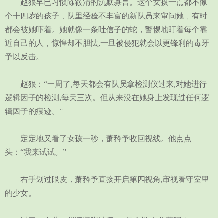
赵狠早已习惯陈筱清的沉默寡言。这个女孩一点都不像
个十四岁的孩子，队里经验不丰富的新队员来审问她，有时
都会被她吓着。她就像一条吐信子的蛇，警惕地盯着每个靠
近自己的人，惊惶却不胆怯,一旦被侵犯就会以更锋利的毒牙
予以反击。
赵狠：“一周了,每天都会有队员拿检测仪过来,对她进行
逻辑因子的检测,每天三次。但从来没在她身上发现过任何逻
辑因子的痕迹。”
定定地又看了女孩一秒，萧矜予收回视线。他点点
头：“我来试试。”
右手划过眼皮，萧矜予直接开启第四视角,审视看守室里
的少女。