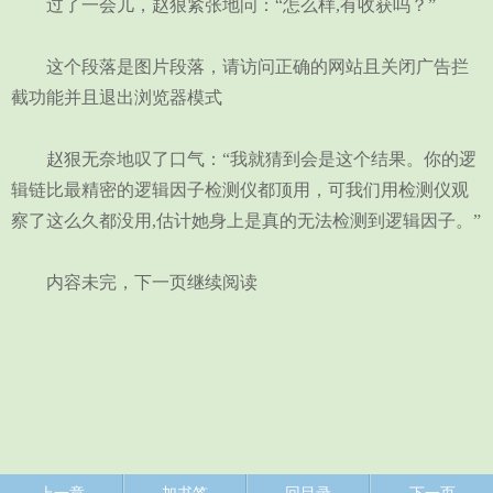
过了一会儿，赵狠紧张地问：“怎么样,有收获吗？”
这个段落是图片段落，请访问正确的网站且关闭广告拦
截功能并且退出浏览器模式
赵狠无奈地叹了口气：“我就猜到会是这个结果。你的逻
辑链比最精密的逻辑因子检测仪都顶用，可我们用检测仪观
察了这么久都没用,估计她身上是真的无法检测到逻辑因子。”
内容未完，下一页继续阅读