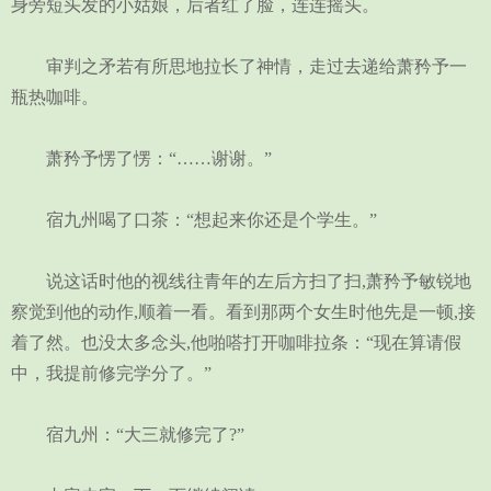
身旁短头发的小姑娘，后者红了脸，连连摇头。
审判之矛若有所思地拉长了神情，走过去递给萧矜予一
瓶热咖啡。
萧矜予愣了愣：“……谢谢。”
宿九州喝了口茶：“想起来你还是个学生。”
说这话时他的视线往青年的左后方扫了扫,萧矜予敏锐地
察觉到他的动作,顺着一看。看到那两个女生时他先是一顿,接
着了然。也没太多念头,他啪嗒打开咖啡拉条：“现在算请假
中，我提前修完学分了。”
宿九州：“大三就修完了?”