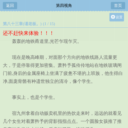
返回
第四视角
首页
设置
第八十三章(谨老板。) (1 / 15)
关灯
还不赶快来体验！！！
大
轰轰的地铁甬道里,光芒乍现乍灭。
中
小
现在是晚高峰期，对面那个方向的地铁线路人流量更
大，于是停靠得更加密集。萧矜予孤伶伶地站在地铁玻璃闸
门前,身后的金属座椅上坐满了疲惫不堪的上班族，他生得白
净,面庞骨骼有种遗世独立的清冷，像个学生。
事实上，也是个学生。
宿九州拿着自动贩卖机里的热饮走来时，远远的就看见
几个女生对着萧矜予的背影指指点点。一个圆脸女孩推了推