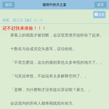
返回
微雨中的月之宴
首页
设置
前夜、其三◎【参】 (1 / 7)
关灯
还不赶快来体验！！！
大
屏幕上的画面才被切断，会议室里便开始吵杂了起来。
中
小
十数名与会成员交头接耳，议论纷纷。
「不管怎麽说，这次的规则里也太多奇怪的地方了。」
「与其说奇怪，不如说有太多解释空间了。」
「是啊，为什麽刚才没有提出异议呢？家主。」
会议室内的所有人都将视线投向前方。