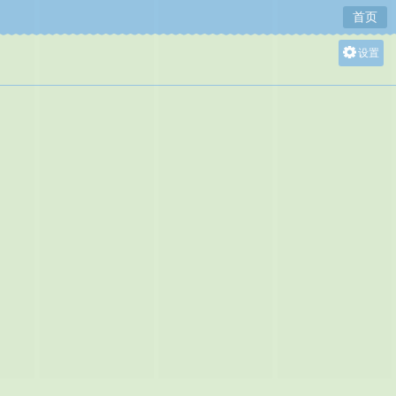
首页
设置
关灯
大
中
小