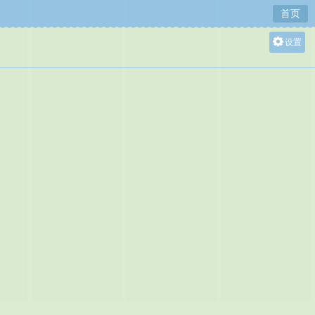
首页
设置
关灯
大
中
小